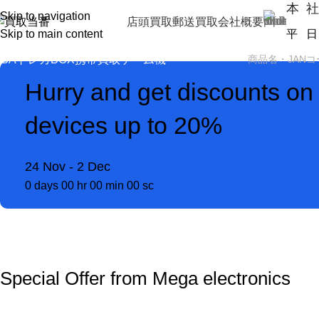
本 社
Skip to navigation
店頭買取
郵送買取
会社概要
Skip to main content
平 日（
PSA
トレカBOX
携帯買取
ゲーム機
Hurry and get discounts on 
devices up to 20%
24 Nov - 2 Dec
0
days
00
hr
00
min
00
sc
Special Offer from Mega electronics