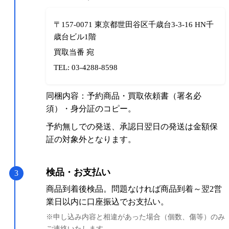
〒157-0071 東京都世田谷区千歳台3-3-16 HN千
歳台ビル1階
買取当番 宛
TEL: 03-4288-8598
同梱内容：予約商品・買取依頼書（署名必
須）・身分証のコピー。
予約無しでの発送、承認日翌日の発送は金額保
証の対象外となります。
検品・お支払い
3
商品到着後検品。問題なければ商品到着～翌2営
業日以内に口座振込でお支払い。
※申し込み内容と相違があった場合（個数、傷等）のみ
ご連絡いたします。