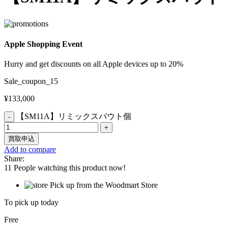
Apple Shopping Event
Hurry and get discounts on all Apple devices up to 20%
Sale_coupon_15
¥
133,000
【SM11A】リミックスバウト個
買取申込
Add to compare
Share:
11
People watching this product now!
Pick up from the Woodmart Store
To pick up today
Free