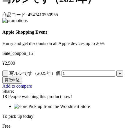
商品コード:
4547410550955
Apple Shopping Event
Hurry and get discounts on all Apple devices up to 20%
Sale_coupon_15
¥
2,500
写ルンです（2025年）個
買取申込
Add to compare
Share:
18
People watching this product now!
Pick up from the Woodmart Store
To pick up today
Free