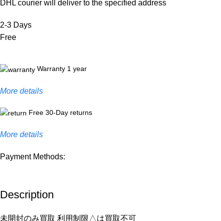
DHL courier will deliver to the specified address
2-3 Days
Free
Warranty 1 year
More details
Free 30-Day returns
More details
Payment Methods:
Description
未開封のみ買取 利用制限△は買取不可