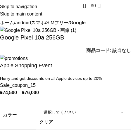
0
¥
0
Skip to navigation
Skip to main content
ホーム
androidスマホ
SIMフリー
Google
Google Pixel 10a 256GB
商品コード:
該当なし
Apple Shopping Event
Hurry and get discounts on all Apple devices up to 20%
Sale_coupon_15
¥
74,500
–
¥
76,000
カラー
クリア