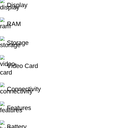
Display
RAM
Storage
Video Card
Connectivity
Features
Battery