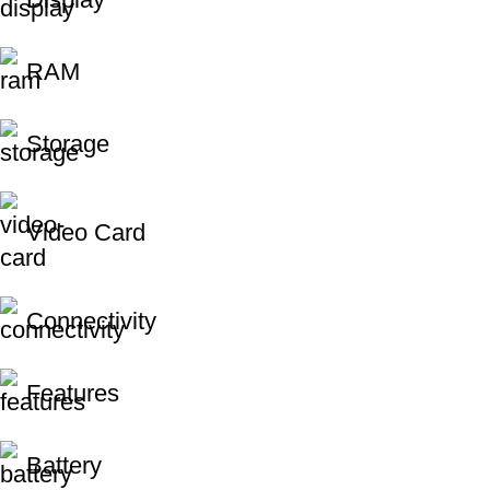
RAM
Storage
Video Card
Connectivity
Features
Battery