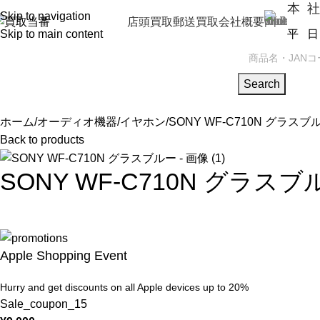
本 社
Skip to navigation
店頭買取
郵送買取
会社概要
Skip to main content
平 日（
PSA
トレカBOX
携帯買取
ゲーム機
Search
ホーム
オーディオ機器
イヤホン
SONY WF-C710N グラスブ
Back to products
SONY WF-C710N グラスブ
Apple Shopping Event
Hurry and get discounts on all Apple devices up to 20%
Sale_coupon_15