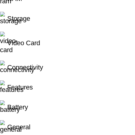
Storage
Video Card
Connectivity
Features
Battery
General