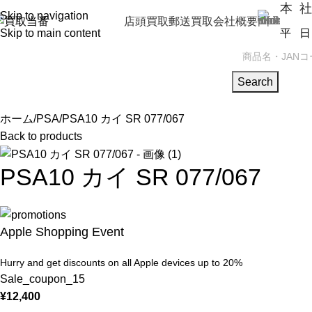
本 社
Skip to navigation
店頭買取
郵送買取
会社概要
Skip to main content
平 日（
PSA
トレカBOX
携帯買取
ゲーム機
Search
ホーム
PSA
PSA10 カイ SR 077/067
Back to products
PSA10 カイ SR 077/067
Apple Shopping Event
Hurry and get discounts on all Apple devices up to 20%
Sale_coupon_15
¥
12,400