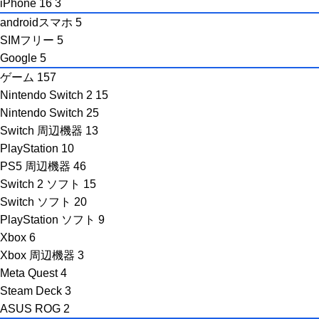
iPhone 16
3
androidスマホ
5
SIMフリー
5
Google
5
ゲーム
157
Nintendo Switch 2
15
Nintendo Switch
25
Switch 周辺機器
13
PlayStation
10
PS5 周辺機器
46
Switch 2 ソフト
15
Switch ソフト
20
PlayStation ソフト
9
Xbox
6
Xbox 周辺機器
3
Meta Quest
4
Steam Deck
3
ASUS ROG
2