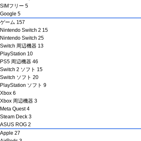
SIMフリー
5
Google
5
ゲーム
157
Nintendo Switch 2
15
Nintendo Switch
25
Switch 周辺機器
13
PlayStation
10
PS5 周辺機器
46
Switch 2 ソフト
15
Switch ソフト
20
PlayStation ソフト
9
Xbox
6
Xbox 周辺機器
3
Meta Quest
4
Steam Deck
3
ASUS ROG
2
Apple
27
AirPods
3