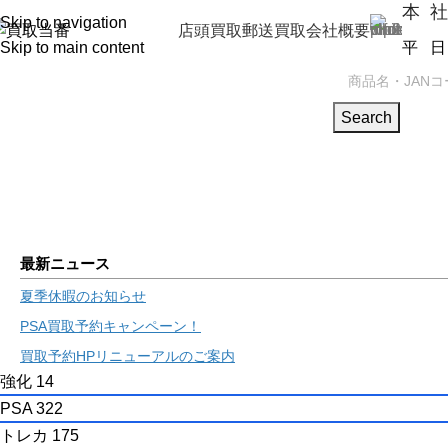
本 社
Skip to navigation
店頭買取
郵送買取
会社概要
Skip to main content
平 日（
PSA
トレカBOX
携帯買取
ゲーム機
Search
最新ニュース
夏季休暇のお知らせ
PSA買取予約キャンペーン！
買取予約HPリニューアルのご案内
強化
14
PSA
322
トレカ
175