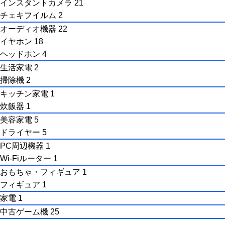
インスタントカメラ
21
チェキフイルム
2
オーディオ機器
22
イヤホン
18
ヘッドホン
4
生活家電
2
掃除機
2
キッチン家電
1
炊飯器
1
美容家電
5
ドライヤー
5
PC周辺機器
1
Wi-Fiルーター
1
おもちゃ・フィギュア
1
フィギュア
1
家電
1
中古ゲーム機
25