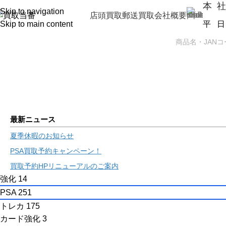
本 社
Skip to navigation
店頭買取
郵送買取
会社概要
Skip to main content
平 日（
PSA
トレカBOX
携帯買取
ゲーム機
最新ニュース
夏季休暇のお知らせ
PSA買取予約キャンペーン！
買取予約HPリニューアルのご案内
強化
14
PSA
251
トレカ
175
カード強化
3