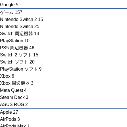
Google
5
ゲーム
157
Nintendo Switch 2
15
Nintendo Switch
25
Switch 周辺機器
13
PlayStation
10
PS5 周辺機器
46
Switch 2 ソフト
15
Switch ソフト
20
PlayStation ソフト
9
Xbox
6
Xbox 周辺機器
3
Meta Quest
4
Steam Deck
3
ASUS ROG
2
Apple
27
AirPods
3
AirPods Max
1