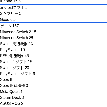
iPhone 16
3
androidスマホ
5
SIMフリー
5
Google
5
ゲーム
157
Nintendo Switch 2
15
Nintendo Switch
25
Switch 周辺機器
13
PlayStation
10
PS5 周辺機器
46
Switch 2 ソフト
15
Switch ソフト
20
PlayStation ソフト
9
Xbox
6
Xbox 周辺機器
3
Meta Quest
4
Steam Deck
3
ASUS ROG
2